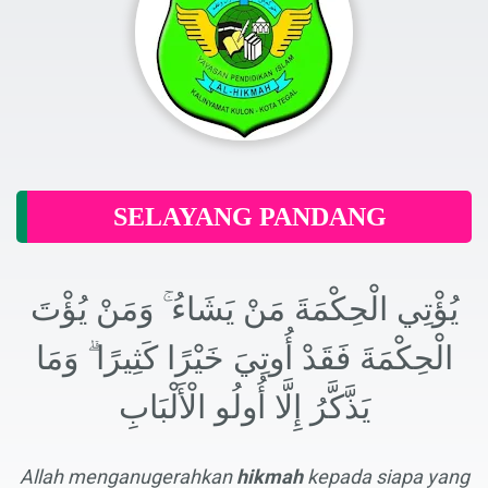
SELAYANG PANDANG
يُؤْتِي الْحِكْمَةَ مَنْ يَشَاءُ ۚ وَمَنْ يُؤْتَ
الْحِكْمَةَ فَقَدْ أُوتِيَ خَيْرًا كَثِيرًا ۗ وَمَا
يَذَّكَّرُ إِلَّا أُولُو الْأَلْبَابِ
Allah menganugerahkan
hikmah
kepada siapa yang