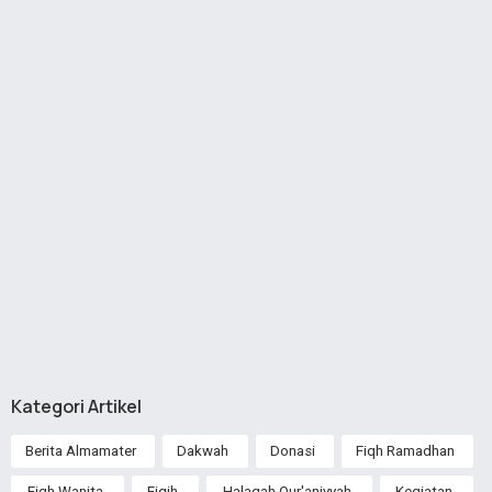
Kategori Artikel
Berita Almamater
Dakwah
Donasi
Fiqh Ramadhan
Fiqh Wanita
Fiqih
Halaqah Qur'aniyyah
Kegiatan