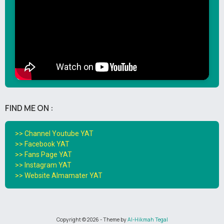
FIND ME ON :
>> Channel Youtube YAT
>> Facebook YAT
>> Fans Page YAT
>> Instagram YAT
>> Website Almamater YAT
Copyright ©
2026
- Theme by
Al-Hikmah Tegal