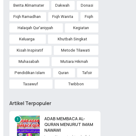
Berita Almamater
Dakwah
Donasi
Fiqh Ramadhan
Fiqh Wanita
Fiqih
Halaqah Qur'aniyyah
Kegiatan
Keluarga
Khutbah Singkat
Kisah Inspiratif
Metode Tilawati
Muhasabah
Mutiara Hikmah
Pendidikan Islam
Quran
Tafsir
Tasawuf
Twibbon
Artikel Terpopuler
ADAB MEMBACA AL-
QURAN MENURUT IMAM
NAWAWI